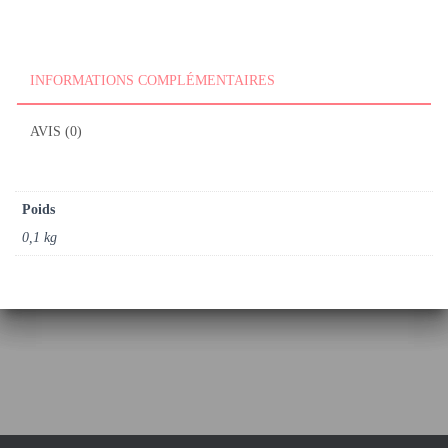
de
la
Féerie
INFORMATIONS COMPLÉMENTAIRES
des
Heures
AVIS (0)
Poids
0,1 kg