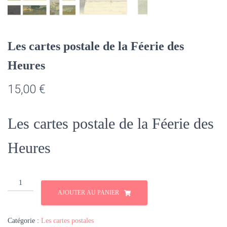
Les cartes postale de la Féerie des
Heures
15,00
€
Les cartes postale de la Féerie des
Heures
quantité
de
AJOUTER AU PANIER
Les
cartes
Catégorie :
Les cartes postales
postale